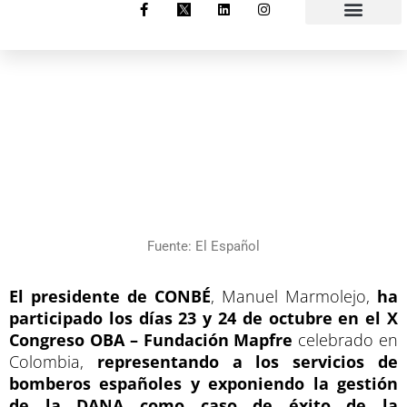
F
L
I
a
i
n
c
n
s
e
k
t
b
e
a
o
d
g
o
i
r
k
n
a
-
m
f
Fuente: El Español
El presidente de CONBÉ
, Manuel Marmolejo,
ha
participado los días 23 y 24 de octubre en el X
Congreso OBA – Fundación Mapfre
celebrado en
Colombia,
representando a los servicios de
bomberos españoles y exponiendo la gestión
de la DANA como caso de éxito de la