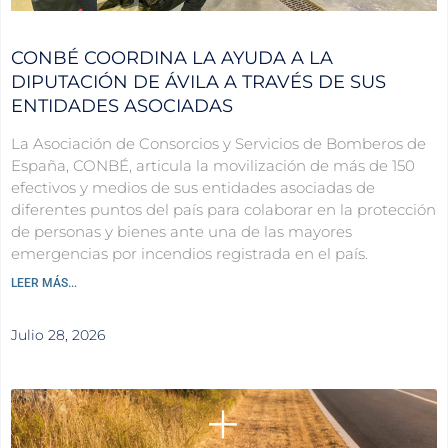
CONBÉ COORDINA LA AYUDA A LA
DIPUTACIÓN DE ÁVILA A TRAVÉS DE SUS
ENTIDADES ASOCIADAS
La Asociación de Consorcios y Servicios de Bomberos de
España, CONBÉ, articula la movilización de más de 150
efectivos y medios de sus entidades asociadas de
diferentes puntos del país para colaborar en la protección
de personas y bienes ante una de las mayores
emergencias por incendios registrada en el país.
LEER MÁS...
Julio 28, 2026