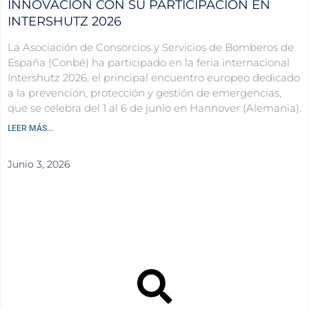
INNOVACIÓN CON SU PARTICIPACIÓN EN
INTERSHUTZ 2026
La Asociación de Consorcios y Servicios de Bomberos de
España (Conbé) ha participado en la feria internacional
Intershutz 2026, el principal encuentro europeo dedicado
a la prevención, protección y gestión de emergencias,
que se celebra del 1 al 6 de junio en Hannover (Alemania).
LEER MÁS...
Junio 3, 2026