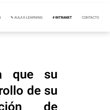
N
✎ AULA E-LEARNING
# INTRANET
CONTACTO
ra que su
ollo de su
nción de