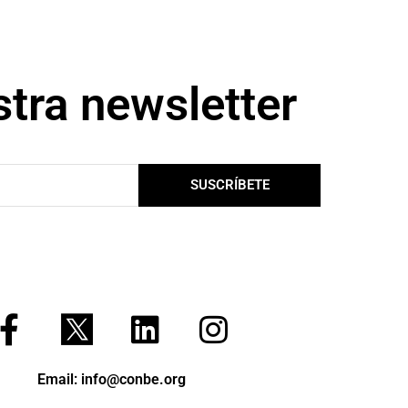
tra newsletter
SUSCRÍBETE
F
L
I
a
i
n
c
n
s
Email: info@conbe.org
e
k
t