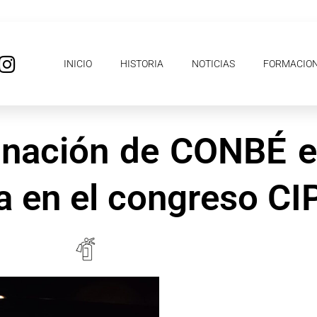
I
INICIO
HISTORIA
NOTICIAS
FORMACIO
n
s
t
a
dinación de CONBÉ 
g
r
a
a en el congreso C
m