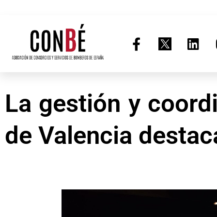
F
L
a
i
c
n
e
k
b
e
La gestión y coor
o
d
o
i
k
n
de Valencia destac
-
f