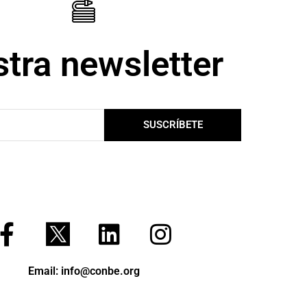
tra newsletter
SUSCRÍBETE
F
L
I
a
i
n
c
n
s
Email: info@conbe.org
e
k
t