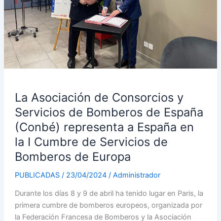
de
España
(Conbé)
representa
a
España
en
la
La Asociación de Consorcios y
I
Servicios de Bomberos de España
Cumbre
(Conbé) representa a España en
de
la I Cumbre de Servicios de
Servicios
de
Bomberos de Europa
Bomberos
de
PUBLICADAS
/
23/04/2024
/
Administrador
Europa
Durante los días 8 y 9 de abril ha tenido lugar en Paris, la
primera cumbre de bomberos europeos, organizada por
la Federación Francesa de Bomberos y la Asociación