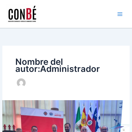
Ir
al
contenido
Nombre del
autor:Administrador
IX
Congreso
de
la
Organización