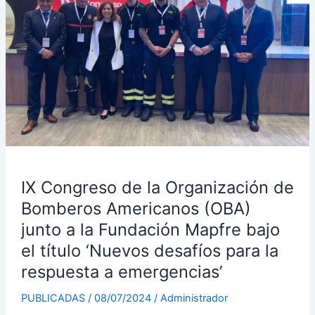
de
Bomberos
Americanos
(OBA)
junto
a
la
Fundación
Mapfre
bajo
IX Congreso de la Organización de
el
título
Bomberos Americanos (OBA)
‘Nuevos
junto a la Fundación Mapfre bajo
desafíos
el título ‘Nuevos desafíos para la
para
respuesta a emergencias’
la
respuesta
PUBLICADAS
/
08/07/2024
/
Administrador
a