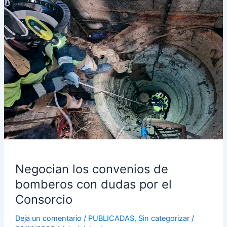
los
convenios
de
bomberos
con
dudas
por
el
Consorcio
Negocian los convenios de
bomberos con dudas por el
Consorcio
Deja un comentario
/
PUBLICADAS
,
Sin categorizar
/