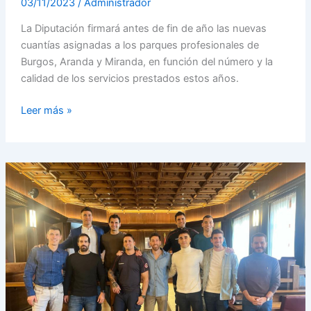
03/11/2023
/
Administrador
La Diputación firmará antes de fin de año las nuevas
cuantías asignadas a los parques profesionales de
Burgos, Aranda y Miranda, en función del número y la
calidad de los servicios prestados estos años.
Leer más »
La
Policía
Local
y
los
bomberos
de
Vigo
auxilian