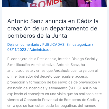
departamento
de
bomberos
Antonio Sanz anuncia en Cádiz la
de
la
creación de un departamento de
Junta
bomberos de la Junta
Deja un comentario
/
PUBLICADAS
,
Sin categorizar
/
03/11/2023
/
Administrador
El consejero de la Presidencia, Interior, Diálogo Social y
Simplificación Administrativa, Antonio Sanz, ha
anunciado este viernes que Andalucía cuenta ya con el
primer borrador del decreto que regula el acceso,
promoción y formación de los servicios de prevención y
extinción de incendios y salvamento (SPEIS). Así lo ha
explicado el consejero en una visita que ha realizado este
viernes al Consorcio Provincial de Bomberos de Cádiz y
en la que se han estampado las pegatinas del número