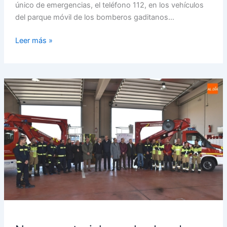
único de emergencias, el teléfono 112, en los vehículos
del parque móvil de los bomberos gaditanos…
Leer más »
Nuevo
material
para
los
bomberos
de
Ponferrada