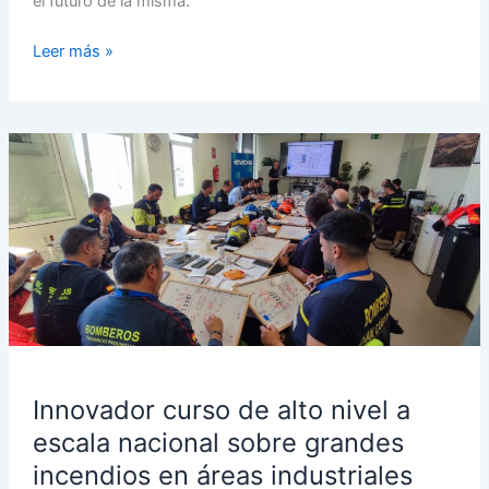
el futuro de la misma.
Leer más »
Innovador
curso
de
alto
nivel
a
escala
nacional
sobre
grandes
Innovador curso de alto nivel a
incendios
en
escala nacional sobre grandes
áreas
incendios en áreas industriales
industriales