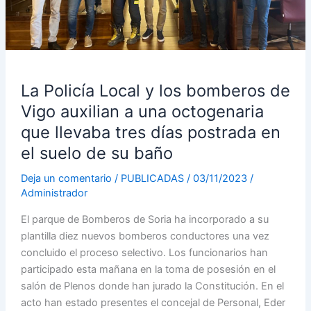
a
una
octogenaria
que
llevaba
La Policía Local y los bomberos de
tres
Vigo auxilian a una octogenaria
días
postrada
que llevaba tres días postrada en
en
el suelo de su baño
el
suelo
Deja un comentario
/
PUBLICADAS
/
03/11/2023
/
de
Administrador
su
El parque de Bomberos de Soria ha incorporado a su
baño
plantilla diez nuevos bomberos conductores una vez
concluido el proceso selectivo. Los funcionarios han
participado esta mañana en la toma de posesión en el
salón de Plenos donde han jurado la Constitución. En el
acto han estado presentes el concejal de Personal, Eder