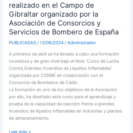
realizado en el Campo de
realizado
Gibraltar organizado por la
en
el
Asociación de Consorcios y
Campo
Servicios de Bombero de España
de
Gibraltar
PUBLICADAS
/
13/06/2024
/
Administrador
organizado
A primeros de abril se ha llevado a cabo una formación
por
novedosa y de gran nivel bajo el título ‘Curso de Lucha
la
Contra Grandes Incendios de Líquidos Inflamables’
Asociación
organizada por CONBÉ en colaboración con el
de
Consorcio de Bomberos de Cádiz.
Consorcios
La formación es uno de los objetivos de la Asociación
y
por ello, ha diseñado este curso para el aprendizaje y
Servicios
prueba de la capacidad de reacción frente a grandes
de
incendios de líquidos inflamables en industrias y plantas
Bombero
de almacenamiento.
de
España
Leer más »