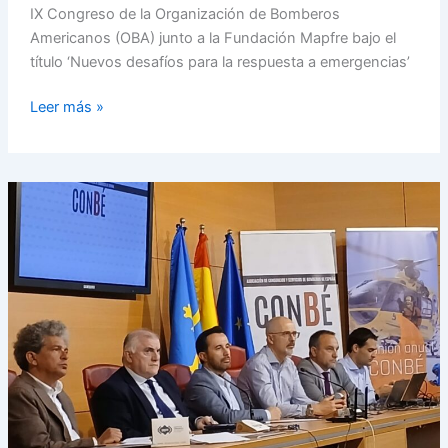
emergencias’
IX Congreso de la Organización de Bomberos
Americanos (OBA) junto a la Fundación Mapfre bajo el
título ‘Nuevos desafíos para la respuesta a emergencias’
Leer más »
LA
ASAMBLEA
DE
CONBÉ
SALDA
APROBANDO
TEMAS
DE
RELEVANCIA
PARA
EL