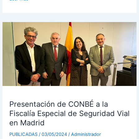
Presentación
de
CONBÉ
a
la
Fiscalía
Especial
de
Seguridad
Vial
en
Presentación de CONBÉ a la
Madrid
Fiscalía Especial de Seguridad Vial
en Madrid
PUBLICADAS
/
03/05/2024
/
Administrador