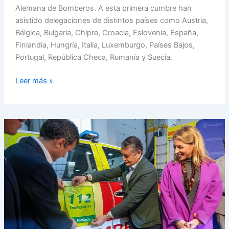
Alemana de Bomberos. A esta primera cumbre han
asistido delegaciones de distintos países como Austria,
Bélgica, Bulgaria, Chipre, Croacia, Eslovenia, España,
Finlandia, Hungría, Italia, Luxemburgo, Países Bajos,
Portugal, República Checa, Rumanía y Suecia.
Leer más »
Antonio
Sanz
anuncia
en
Cádiz
la
creación
de
un